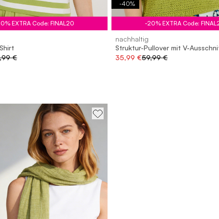
-
40
%
20% EXTRA Code: FINAL20
-20% EXTRA Code: FINAL
nachhaltig
Shirt
Struktur-Pullover mit V-Ausschni
,99 €
35,99 €
59,99 €