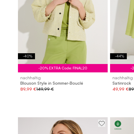
-
40
%
-
44
%
-20% EXTRA Code: FINAL20
-
nachhaltig
nachhaltig
Blouson Style in Sommer-Bouclé
Satinrock
89,99 €
149,99 €
49,99 €
89