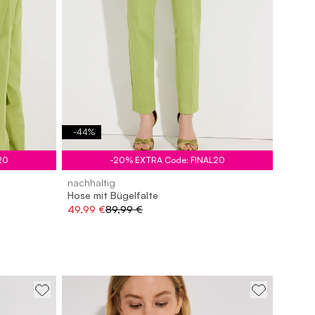
-
44
%
20
-20% EXTRA Code: FINAL20
nachhaltig
Hose mit Bügelfalte
49,99 €
89,99 €