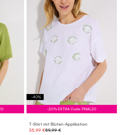
-
40
%
20
-20% EXTRA Code: FINAL20
T-Shirt mit Blüten-Applikation
35,99 €
59,99 €