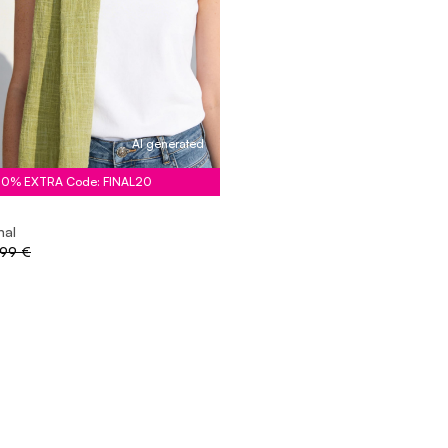
AI generated
20% EXTRA Code: FINAL20
hal
,99 €