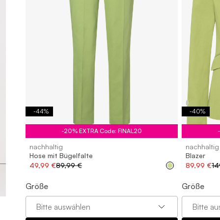
-
44
%
-
40
%
32
34
36
38
40
42
44
46
32
3
-20% EXTRA Code: FINAL20
nachhaltig
nachhaltig
Hose mit Bügelfalte
Blazer
49,99 €
89,99 €
89,99 €
14
Größe
Größe
Bitte auswählen
Bitte a