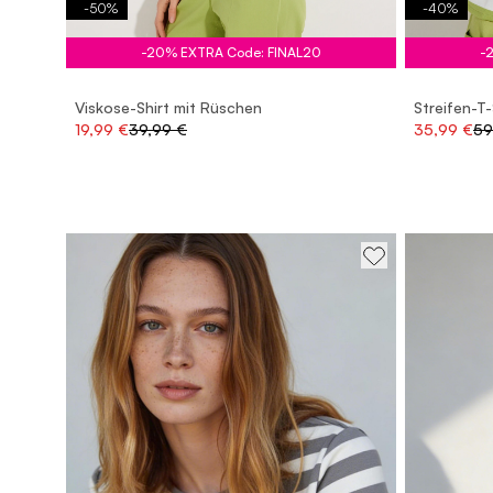
-
50
%
-
40
%
-20% EXTRA Code: FINAL20
-
Viskose-Shirt mit Rüschen
Streifen-T-
19,99 €
39,99 €
35,99 €
59