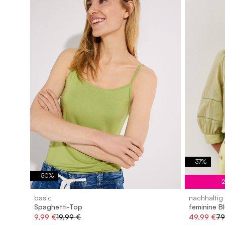
-
37
%
-
50
%
-
basic
nachhaltig
Spaghetti-Top
feminine B
9,99 €
19,99 €
49,99 €
79