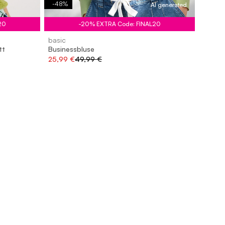
-
48
%
AI generated
20
-20% EXTRA Code: FINAL20
basic
tt
Businessbluse
25,99 €
49,99 €