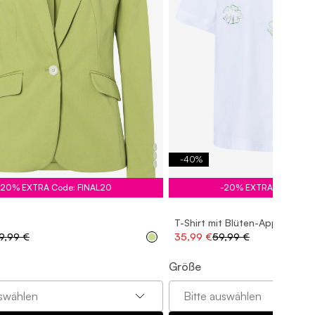
-
40
%
4
36
38
40
42
44
46
34
36
38
40
42
-20% EXTRA Code: FINAL20
-20% EXTRA Code: FI
T-Shirt mit Blüten-Applikation
9,99 €
35,99 €
59,99 €
Größe
uswählen
Bitte auswählen