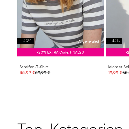
-
40
%
-
44
%
AI generated
-20% EXTRA Code: FINAL20
-
Streifen-T-Shirt
leichter Sc
35,99 €
59,99 €
19,99 €
35
Top-Kategorien