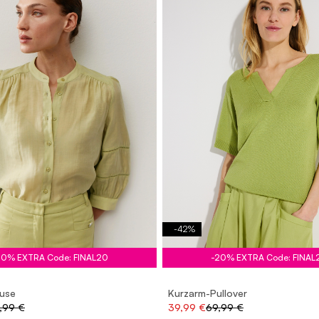
-
42
%
20% EXTRA Code: FINAL20
-20% EXTRA Code: FINAL
luse
Kurzarm-Pullover
,99 €
39,99 €
69,99 €