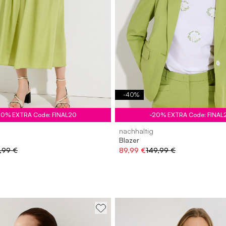
-
40
%
20% EXTRA Code: FINAL20
-20% EXTRA Code: FINAL
nachhaltig
Blazer
,99 €
89,99 €
149,99 €